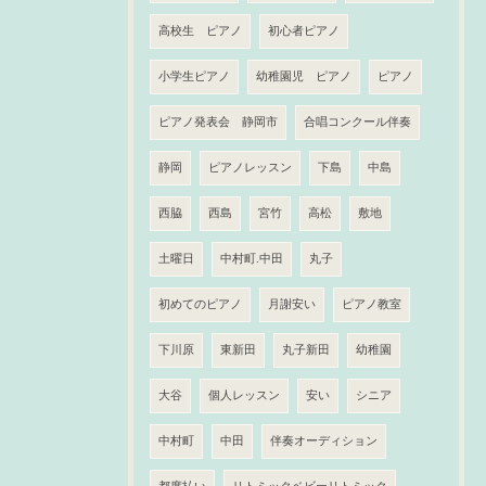
高校生 ピアノ
初心者ピアノ
小学生ピアノ
幼稚園児 ピアノ
ピアノ
ピアノ発表会 静岡市
合唱コンクール伴奏
静岡
ピアノレッスン
下島
中島
西脇
西島
宮竹
高松
敷地
土曜日
中村町.中田
丸子
初めてのピアノ
月謝安い
ピアノ教室
下川原
東新田
丸子新田
幼稚園
大谷
個人レッスン
安い
シニア
中村町
中田
伴奏オーディション