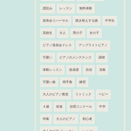
譜読み
レッスン
無料体験
発表会リハーサル
聴き映えする曲
中学生
高校生
大人
男の子
女の子
ピアノ発表会ドレス
アップライトピアノ
可愛い
ピアノのメンテナンス
調律
体験レッスン
達成感
自信
演奏
可愛い曲
両手奏
練習
大人のピアノ教室
リトミック
ベビー
４歳
前進
合唱コンクール
中学
伴奏
大人のピアノ
初心者