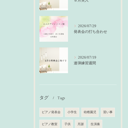
８月突入
2026/07/29
発表会の打ち合わせ
2026/07/19
連弾練習週間
タグ
Tags
ピアノ発表会
小学生
幼稚園児
習い事
ピアノ教室
子供
月謝
生演奏