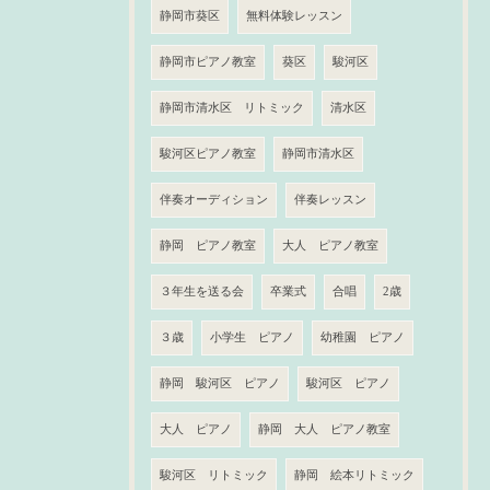
静岡市葵区
無料体験レッスン
静岡市ピアノ教室
葵区
駿河区
静岡市清水区 リトミック
清水区
駿河区ピアノ教室
静岡市清水区
伴奏オーディション
伴奏レッスン
静岡 ピアノ教室
大人 ピアノ教室
３年生を送る会
卒業式
合唱
2歳
３歳
小学生 ピアノ
幼稚園 ピアノ
静岡 駿河区 ピアノ
駿河区 ピアノ
大人 ピアノ
静岡 大人 ピアノ教室
駿河区 リトミック
静岡 絵本リトミック