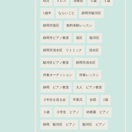
幼児
ドレス
演奏会
０歳
１歳
1歳半
ならいごと
静岡市駿河区
静岡市葵区
無料体験レッスン
静岡市ピアノ教室
葵区
駿河区
静岡市清水区 リトミック
清水区
駿河区ピアノ教室
静岡市清水区
伴奏オーディション
伴奏レッスン
静岡 ピアノ教室
大人 ピアノ教室
３年生を送る会
卒業式
合唱
2歳
３歳
小学生 ピアノ
幼稚園 ピアノ
静岡 駿河区 ピアノ
駿河区 ピアノ