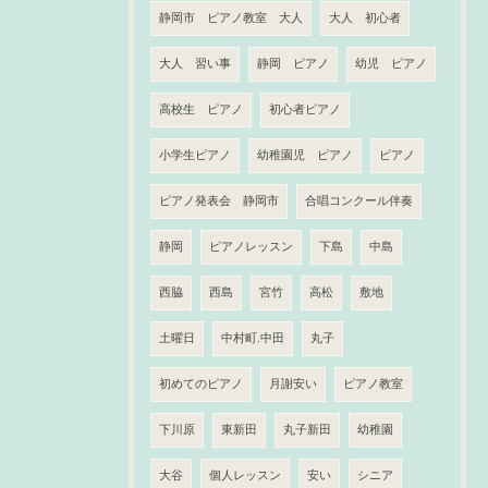
静岡市 ピアノ教室 大人
大人 初心者
大人 習い事
静岡 ピアノ
幼児 ピアノ
高校生 ピアノ
初心者ピアノ
小学生ピアノ
幼稚園児 ピアノ
ピアノ
ピアノ発表会 静岡市
合唱コンクール伴奏
静岡
ピアノレッスン
下島
中島
西脇
西島
宮竹
高松
敷地
土曜日
中村町.中田
丸子
初めてのピアノ
月謝安い
ピアノ教室
下川原
東新田
丸子新田
幼稚園
大谷
個人レッスン
安い
シニア