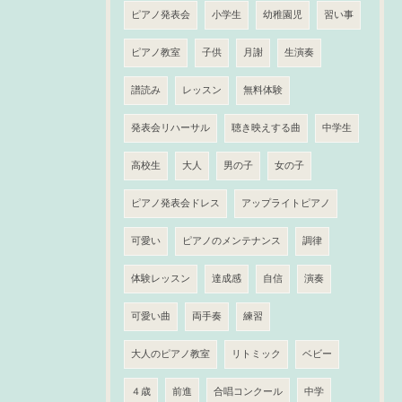
ピアノ発表会
小学生
幼稚園児
習い事
ピアノ教室
子供
月謝
生演奏
譜読み
レッスン
無料体験
発表会リハーサル
聴き映えする曲
中学生
高校生
大人
男の子
女の子
ピアノ発表会ドレス
アップライトピアノ
可愛い
ピアノのメンテナンス
調律
体験レッスン
達成感
自信
演奏
可愛い曲
両手奏
練習
大人のピアノ教室
リトミック
ベビー
４歳
前進
合唱コンクール
中学