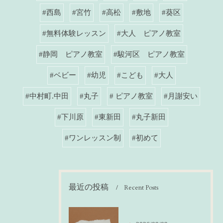
#西島
#宮竹
#高松
#敷地
#葵区
#無料体験レッスン
#大人 ピアノ教室
#静岡 ピアノ教室
#駿河区 ピアノ教室
#ベビー
#幼児
#こども
#大人
#中村町.中田
#丸子
# ピアノ教室
#月謝安い
#下川原
#東新田
#丸子新田
#ワンレッスン制
#初めて
最近の投稿
Recent Posts