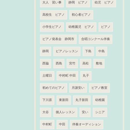
大人 習い事
静岡 ピアノ
幼児 ピアノ
高校生 ピアノ
初心者ピアノ
小学生ピアノ
幼稚園児 ピアノ
ピアノ
ピアノ発表会 静岡市
合唱コンクール伴奏
静岡
ピアノレッスン
下島
中島
西脇
西島
宮竹
高松
敷地
土曜日
中村町.中田
丸子
初めてのピアノ
月謝安い
ピアノ教室
下川原
東新田
丸子新田
幼稚園
大谷
個人レッスン
安い
シニア
中村町
中田
伴奏オーディション