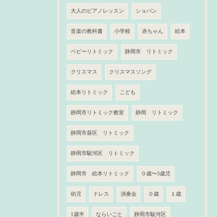
大人のピアノレッスン
ショパン
音楽の教科書
小学校
赤ちゃん
絵本
ベビーリトミック
静岡市 リトミック
クリスマス
クリスマスソング
絵本リトミック
こども
静岡市リトミック教室
静岡 リトミック
静岡市葵区 リトミック
静岡市駿河区 リトミック
静岡市 絵本リトミック
０歳〜3歳児
幼児
ドレス
演奏会
０歳
１歳
1歳半
ならいごと
静岡市駿河区