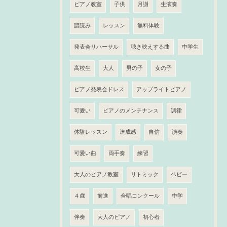
ピアノ教室
子供
月謝
生演奏
譜読み
レッスン
無料体験
発表会リハーサル
聴き映えする曲
中学生
高校生
大人
男の子
女の子
ピアノ発表会ドレス
アップライトピアノ
可愛い
ピアノのメンテナンス
調律
体験レッスン
達成感
自信
演奏
可愛い曲
両手奏
練習
大人のピアノ教室
リトミック
ベビー
４歳
前進
合唱コンクール
中学
伴奏
大人のピアノ
初心者