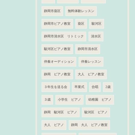
静岡市葵区
無料体験レッスン
静岡市ピアノ教室
葵区
駿河区
静岡市清水区 リトミック
清水区
駿河区ピアノ教室
静岡市清水区
伴奏オーディション
伴奏レッスン
静岡 ピアノ教室
大人 ピアノ教室
３年生を送る会
卒業式
合唱
2歳
３歳
小学生 ピアノ
幼稚園 ピアノ
静岡 駿河区 ピアノ
駿河区 ピアノ
大人 ピアノ
静岡 大人 ピアノ教室