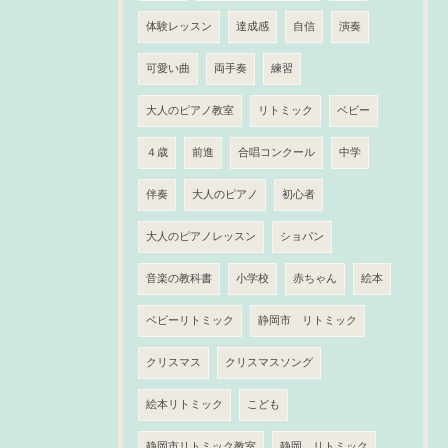
体験レッスン
達成感
自信
演奏
可愛い曲
両手奏
練習
大人のピアノ教室
リトミック
ベビー
４歳
前進
合唱コンクール
中学
伴奏
大人のピアノ
初心者
大人のピアノレッスン
ショパン
音楽の教科書
小学校
赤ちゃん
絵本
ベビーリトミック
静岡市 リトミック
クリスマス
クリスマスソング
絵本リトミック
こども
静岡市リトミック教室
静岡 リトミック