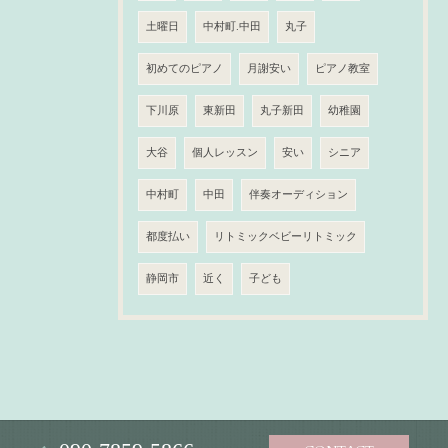
土曜日
中村町.中田
丸子
初めてのピアノ
月謝安い
ピアノ教室
下川原
東新田
丸子新田
幼稚園
大谷
個人レッスン
安い
シニア
中村町
中田
伴奏オーディション
都度払い
リトミックベビーリトミック
静岡市
近く
子ども