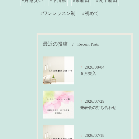
#月謝安い
#下川原
#東新田
#丸子新田
#ワンレッスン制
#初めて
最近の投稿
Recent Posts
2026/08/04
８月突入
2026/07/29
発表会の打ち合わせ
2026/07/19