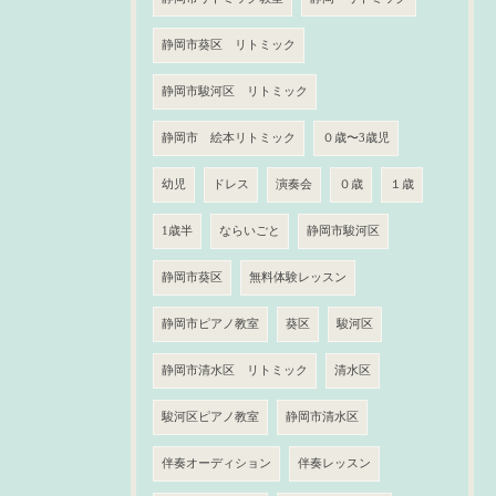
静岡市葵区 リトミック
静岡市駿河区 リトミック
静岡市 絵本リトミック
０歳〜3歳児
幼児
ドレス
演奏会
０歳
１歳
1歳半
ならいごと
静岡市駿河区
静岡市葵区
無料体験レッスン
静岡市ピアノ教室
葵区
駿河区
静岡市清水区 リトミック
清水区
駿河区ピアノ教室
静岡市清水区
伴奏オーディション
伴奏レッスン