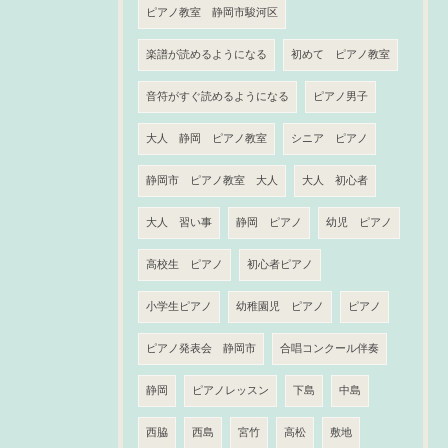
ピアノ教室 静岡市駿河区
楽譜が読めるようになる
初めて ピアノ教室
音符がすぐ読めるようになる
ピアノ男子
大人 静岡 ピアノ教室
シニア ピアノ
静岡市 ピアノ教室 大人
大人 初心者
大人 習い事
静岡 ピアノ
幼児 ピアノ
高校生 ピアノ
初心者ピアノ
小学生ピアノ
幼稚園児 ピアノ
ピアノ
ピアノ発表会 静岡市
合唱コンクール伴奏
静岡
ピアノレッスン
下島
中島
西脇
西島
宮竹
高松
敷地