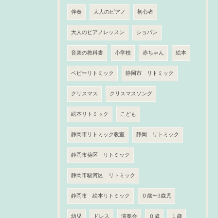
伴奏
大人のピアノ
初心者
大人のピアノレッスン
ショパン
音楽の教科書
小学校
赤ちゃん
絵本
ベビーリトミック
静岡市 リトミック
クリスマス
クリスマスソング
絵本リトミック
こども
静岡市リトミック教室
静岡 リトミック
静岡市葵区 リトミック
静岡市駿河区 リトミック
静岡市 絵本リトミック
０歳〜3歳児
幼児
ドレス
演奏会
０歳
１歳