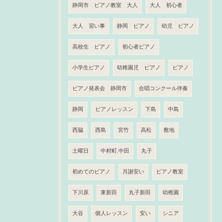
静岡市 ピアノ教室 大人
大人 初心者
大人 習い事
静岡 ピアノ
幼児 ピアノ
高校生 ピアノ
初心者ピアノ
小学生ピアノ
幼稚園児 ピアノ
ピアノ
ピアノ発表会 静岡市
合唱コンクール伴奏
静岡
ピアノレッスン
下島
中島
西脇
西島
宮竹
高松
敷地
土曜日
中村町.中田
丸子
初めてのピアノ
月謝安い
ピアノ教室
下川原
東新田
丸子新田
幼稚園
大谷
個人レッスン
安い
シニア