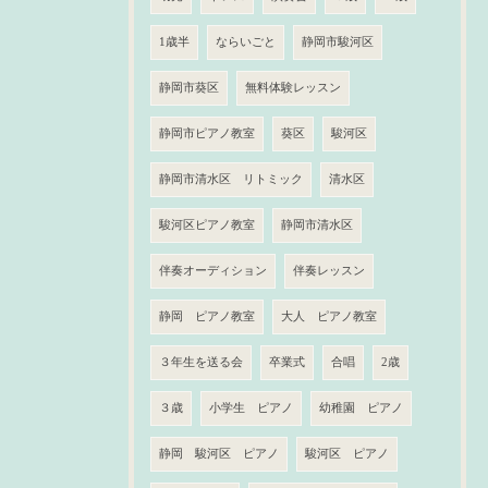
1歳半
ならいごと
静岡市駿河区
静岡市葵区
無料体験レッスン
静岡市ピアノ教室
葵区
駿河区
静岡市清水区 リトミック
清水区
駿河区ピアノ教室
静岡市清水区
伴奏オーディション
伴奏レッスン
静岡 ピアノ教室
大人 ピアノ教室
３年生を送る会
卒業式
合唱
2歳
３歳
小学生 ピアノ
幼稚園 ピアノ
静岡 駿河区 ピアノ
駿河区 ピアノ