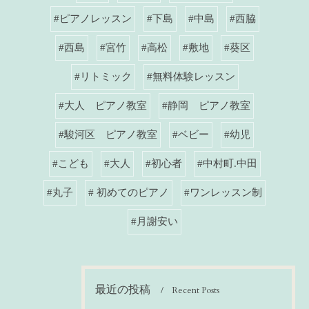
#ピアノレッスン
#下島
#中島
#西脇
#西島
#宮竹
#高松
#敷地
#葵区
#リトミック
#無料体験レッスン
#大人 ピアノ教室
#静岡 ピアノ教室
#駿河区 ピアノ教室
#ベビー
#幼児
#こども
#大人
#初心者
#中村町.中田
#丸子
# 初めてのピアノ
#ワンレッスン制
#月謝安い
最近の投稿
Recent Posts