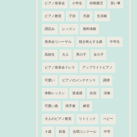
ピアノ発表会
小学生
幼稚園児
習い事
ピアノ教室
子供
月謝
生演奏
譜読み
レッスン
無料体験
発表会リハーサル
聴き映えする曲
中学生
高校生
大人
男の子
女の子
ピアノ発表会ドレス
アップライトピアノ
可愛い
ピアノのメンテナンス
調律
体験レッスン
達成感
自信
演奏
可愛い曲
両手奏
練習
大人のピアノ教室
リトミック
ベビー
４歳
前進
合唱コンクール
中学