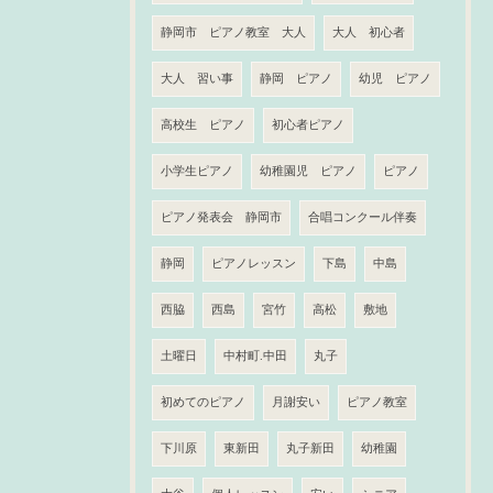
静岡市 ピアノ教室 大人
大人 初心者
大人 習い事
静岡 ピアノ
幼児 ピアノ
高校生 ピアノ
初心者ピアノ
小学生ピアノ
幼稚園児 ピアノ
ピアノ
ピアノ発表会 静岡市
合唱コンクール伴奏
静岡
ピアノレッスン
下島
中島
西脇
西島
宮竹
高松
敷地
土曜日
中村町.中田
丸子
初めてのピアノ
月謝安い
ピアノ教室
下川原
東新田
丸子新田
幼稚園