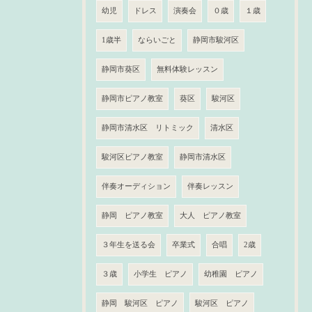
幼児
ドレス
演奏会
０歳
１歳
1歳半
ならいごと
静岡市駿河区
静岡市葵区
無料体験レッスン
静岡市ピアノ教室
葵区
駿河区
静岡市清水区 リトミック
清水区
駿河区ピアノ教室
静岡市清水区
伴奏オーディション
伴奏レッスン
静岡 ピアノ教室
大人 ピアノ教室
３年生を送る会
卒業式
合唱
2歳
３歳
小学生 ピアノ
幼稚園 ピアノ
静岡 駿河区 ピアノ
駿河区 ピアノ