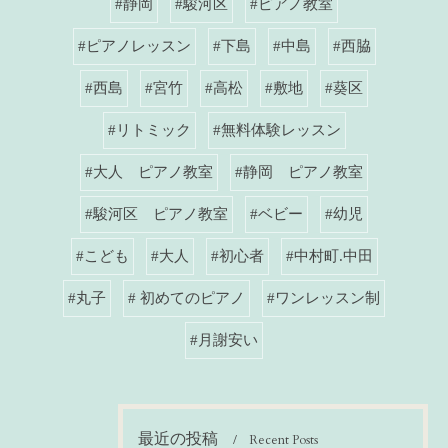
#静岡
#駿河区
#ピアノ教室
#ピアノレッスン
#下島
#中島
#西脇
#西島
#宮竹
#高松
#敷地
#葵区
#リトミック
#無料体験レッスン
#大人 ピアノ教室
#静岡 ピアノ教室
#駿河区 ピアノ教室
#ベビー
#幼児
#こども
#大人
#初心者
#中村町.中田
#丸子
# 初めてのピアノ
#ワンレッスン制
#月謝安い
最近の投稿
Recent Posts