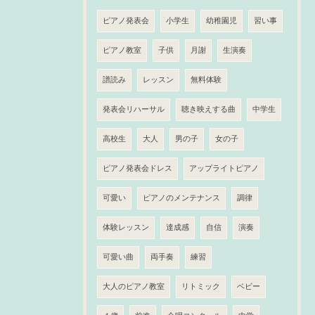
ピアノ発表会
小学生
幼稚園児
習い事
ピアノ教室
子供
月謝
生演奏
譜読み
レッスン
無料体験
発表会リハーサル
聴き映えする曲
中学生
高校生
大人
男の子
女の子
ピアノ発表会ドレス
アップライトピアノ
可愛い
ピアノのメンテナンス
調律
体験レッスン
達成感
自信
演奏
可愛い曲
両手奏
練習
大人のピアノ教室
リトミック
ベビー