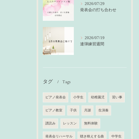
2026/07/29
発表会の打ち合わせ
2026/07/19
連弾練習週間
タグ
Tags
ピアノ発表会
小学生
幼稚園児
習い事
ピアノ教室
子供
月謝
生演奏
譜読み
レッスン
無料体験
発表会リハーサル
聴き映えする曲
中学生