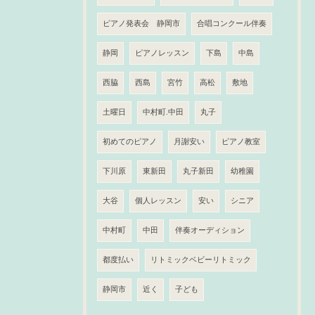
ピアノ発表会 静岡市
合唱コンクール伴奏
静岡
ピアノレッスン
下島
中島
西脇
西島
宮竹
高松
敷地
土曜日
中村町.中田
丸子
初めてのピアノ
月謝安い
ピアノ教室
下川原
東新田
丸子新田
幼稚園
大谷
個人レッスン
安い
シニア
中村町
中田
伴奏オーディション
都度払い
リトミックベビーリトミック
静岡市
近く
子ども