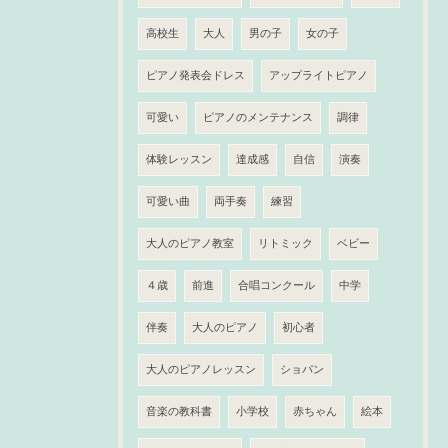
高校生
大人
男の子
女の子
ピアノ発表会ドレス
アップライトピアノ
可愛い
ピアノのメンテナンス
調律
体験レッスン
達成感
自信
演奏
可愛い曲
両手奏
練習
大人のピアノ教室
リトミック
ベビー
４歳
前進
合唱コンクール
中学
伴奏
大人のピアノ
初心者
大人のピアノレッスン
ショパン
音楽の教科書
小学校
赤ちゃん
絵本