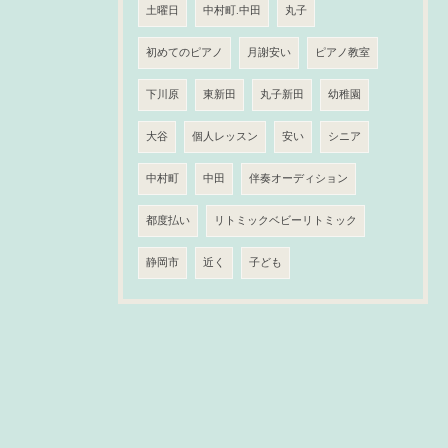
土曜日
中村町.中田
丸子
初めてのピアノ
月謝安い
ピアノ教室
下川原
東新田
丸子新田
幼稚園
大谷
個人レッスン
安い
シニア
中村町
中田
伴奏オーディション
都度払い
リトミックベビーリトミック
静岡市
近く
子ども