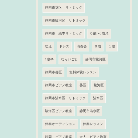
静岡市葵区 リトミック
静岡市駿河区 リトミック
静岡市 絵本リトミック
０歳〜3歳児
幼児
ドレス
演奏会
０歳
１歳
1歳半
ならいごと
静岡市駿河区
静岡市葵区
無料体験レッスン
静岡市ピアノ教室
葵区
駿河区
静岡市清水区 リトミック
清水区
駿河区ピアノ教室
静岡市清水区
伴奏オーディション
伴奏レッスン
静岡 ピアノ教室
大人 ピアノ教室