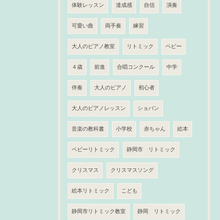
体験レッスン
達成感
自信
演奏
可愛い曲
両手奏
練習
大人のピアノ教室
リトミック
ベビー
４歳
前進
合唱コンクール
中学
伴奏
大人のピアノ
初心者
大人のピアノレッスン
ショパン
音楽の教科書
小学校
赤ちゃん
絵本
ベビーリトミック
静岡市 リトミック
クリスマス
クリスマスソング
絵本リトミック
こども
静岡市リトミック教室
静岡 リトミック