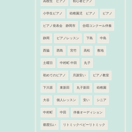
高校生 ピアノ
初心者ピアノ
小学生ピアノ
幼稚園児 ピアノ
ピアノ
ピアノ発表会 静岡市
合唱コンクール伴奏
静岡
ピアノレッスン
下島
中島
西脇
西島
宮竹
高松
敷地
土曜日
中村町.中田
丸子
初めてのピアノ
月謝安い
ピアノ教室
下川原
東新田
丸子新田
幼稚園
大谷
個人レッスン
安い
シニア
中村町
中田
伴奏オーディション
都度払い
リトミックベビーリトミック