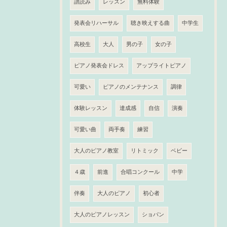
譜読み
レッスン
無料体験
発表会リハーサル
聴き映えする曲
中学生
高校生
大人
男の子
女の子
ピアノ発表会ドレス
アップライトピアノ
可愛い
ピアノのメンテナンス
調律
体験レッスン
達成感
自信
演奏
可愛い曲
両手奏
練習
大人のピアノ教室
リトミック
ベビー
４歳
前進
合唱コンクール
中学
伴奏
大人のピアノ
初心者
大人のピアノレッスン
ショパン