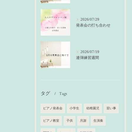
2026/07/29
発表会の打ち合わせ
2026/07/19
連弾練習週間
タグ
Tags
ピアノ発表会
小学生
幼稚園児
習い事
ピアノ教室
子供
月謝
生演奏