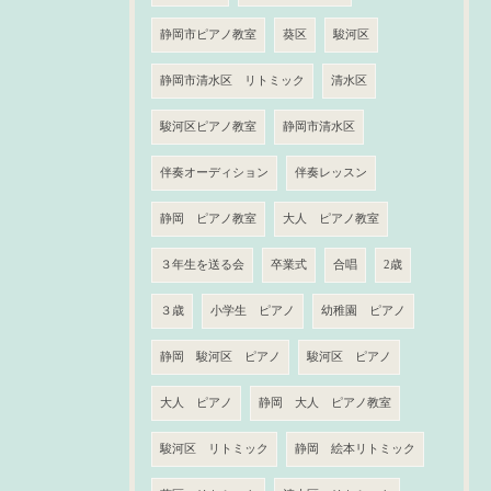
静岡市ピアノ教室
葵区
駿河区
静岡市清水区 リトミック
清水区
駿河区ピアノ教室
静岡市清水区
伴奏オーディション
伴奏レッスン
静岡 ピアノ教室
大人 ピアノ教室
３年生を送る会
卒業式
合唱
2歳
３歳
小学生 ピアノ
幼稚園 ピアノ
静岡 駿河区 ピアノ
駿河区 ピアノ
大人 ピアノ
静岡 大人 ピアノ教室
駿河区 リトミック
静岡 絵本リトミック