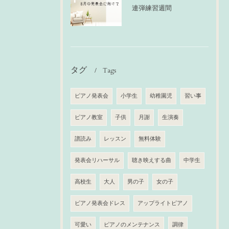
連弾練習週間
タグ
Tags
ピアノ発表会
小学生
幼稚園児
習い事
ピアノ教室
子供
月謝
生演奏
譜読み
レッスン
無料体験
発表会リハーサル
聴き映えする曲
中学生
高校生
大人
男の子
女の子
ピアノ発表会ドレス
アップライトピアノ
可愛い
ピアノのメンテナンス
調律