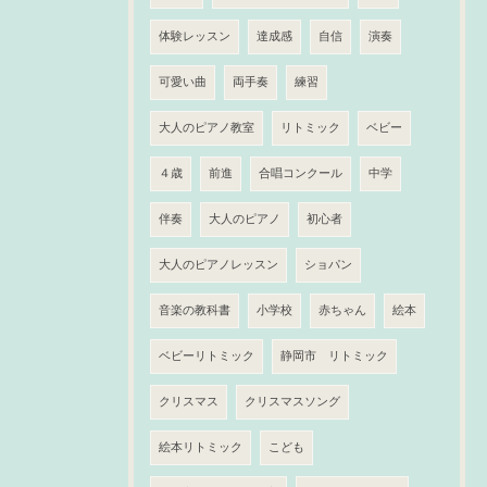
体験レッスン
達成感
自信
演奏
可愛い曲
両手奏
練習
大人のピアノ教室
リトミック
ベビー
４歳
前進
合唱コンクール
中学
伴奏
大人のピアノ
初心者
大人のピアノレッスン
ショパン
音楽の教科書
小学校
赤ちゃん
絵本
ベビーリトミック
静岡市 リトミック
クリスマス
クリスマスソング
絵本リトミック
こども