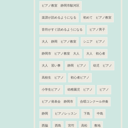
ピアノ教室 静岡市駿河区
楽譜が読めるようになる
初めて ピアノ教室
音符がすぐ読めるようになる
ピアノ男子
大人 静岡 ピアノ教室
シニア ピアノ
静岡市 ピアノ教室 大人
大人 初心者
大人 習い事
静岡 ピアノ
幼児 ピアノ
高校生 ピアノ
初心者ピアノ
小学生ピアノ
幼稚園児 ピアノ
ピアノ
ピアノ発表会 静岡市
合唱コンクール伴奏
静岡
ピアノレッスン
下島
中島
西脇
西島
宮竹
高松
敷地