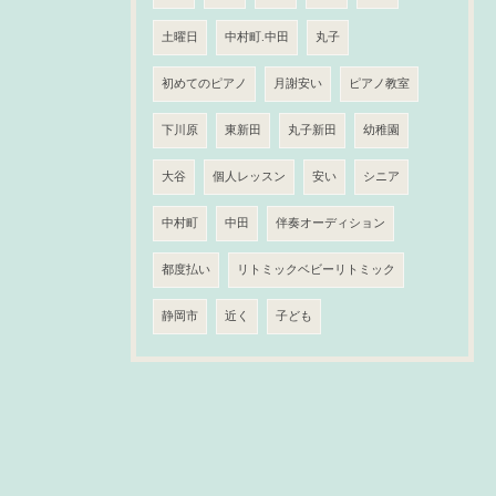
土曜日
中村町.中田
丸子
初めてのピアノ
月謝安い
ピアノ教室
下川原
東新田
丸子新田
幼稚園
大谷
個人レッスン
安い
シニア
中村町
中田
伴奏オーディション
都度払い
リトミックベビーリトミック
静岡市
近く
子ども