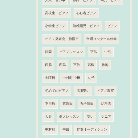
大人 習い事
静岡 ピアノ
幼児 ピアノ
高校生 ピアノ
初心者ピアノ
小学生ピアノ
幼稚園児 ピアノ
ピアノ
ピアノ発表会 静岡市
合唱コンクール伴奏
静岡
ピアノレッスン
下島
中島
西脇
西島
宮竹
高松
敷地
土曜日
中村町.中田
丸子
初めてのピアノ
月謝安い
ピアノ教室
下川原
東新田
丸子新田
幼稚園
大谷
個人レッスン
安い
シニア
中村町
中田
伴奏オーディション