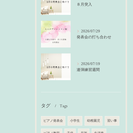
８月突入
2026/07/29
発表会の打ち合わせ
2026/07/19
連弾練習週間
タグ
Tags
ピアノ発表会
小学生
幼稚園児
習い事