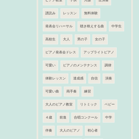
ピアノ教室
子供
月謝
生演奏
譜読み
レッスン
無料体験
発表会リハーサル
聴き映えする曲
中学生
高校生
大人
男の子
女の子
ピアノ発表会ドレス
アップライトピアノ
可愛い
ピアノのメンテナンス
調律
体験レッスン
達成感
自信
演奏
可愛い曲
両手奏
練習
大人のピアノ教室
リトミック
ベビー
４歳
前進
合唱コンクール
中学
伴奏
大人のピアノ
初心者