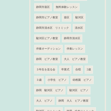
静岡市葵区
無料体験レッスン
静岡市ピアノ教室
葵区
駿河区
静岡市清水区 リトミック
清水区
駿河区ピアノ教室
静岡市清水区
伴奏オーディション
伴奏レッスン
静岡 ピアノ教室
大人 ピアノ教室
３年生を送る会
卒業式
合唱
2歳
３歳
小学生 ピアノ
幼稚園 ピアノ
静岡 駿河区 ピアノ
駿河区 ピアノ
大人 ピアノ
静岡 大人 ピアノ教室