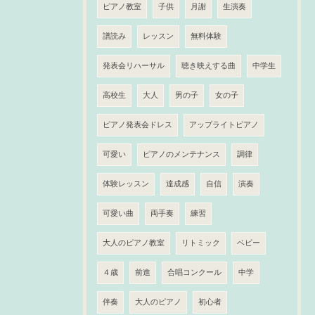
ピアノ教室
子供
月謝
生演奏
譜読み
レッスン
無料体験
発表会リハーサル
聴き映えする曲
中学生
高校生
大人
男の子
女の子
ピアノ発表会ドレス
アップライトピアノ
可愛い
ピアノのメンテナンス
調律
体験レッスン
達成感
自信
演奏
可愛い曲
両手奏
練習
大人のピアノ教室
リトミック
ベビー
４歳
前進
合唱コンクール
中学
伴奏
大人のピアノ
初心者