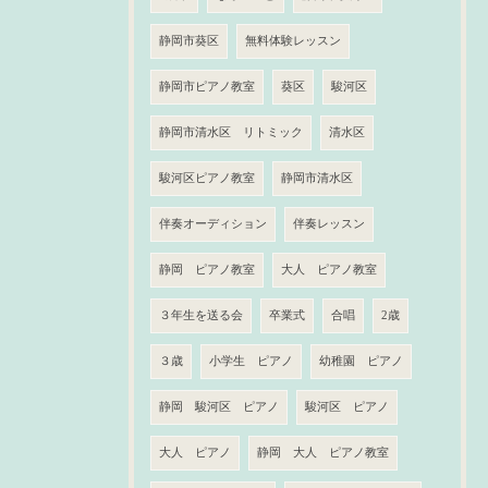
静岡市葵区
無料体験レッスン
静岡市ピアノ教室
葵区
駿河区
静岡市清水区 リトミック
清水区
駿河区ピアノ教室
静岡市清水区
伴奏オーディション
伴奏レッスン
静岡 ピアノ教室
大人 ピアノ教室
３年生を送る会
卒業式
合唱
2歳
３歳
小学生 ピアノ
幼稚園 ピアノ
静岡 駿河区 ピアノ
駿河区 ピアノ
大人 ピアノ
静岡 大人 ピアノ教室