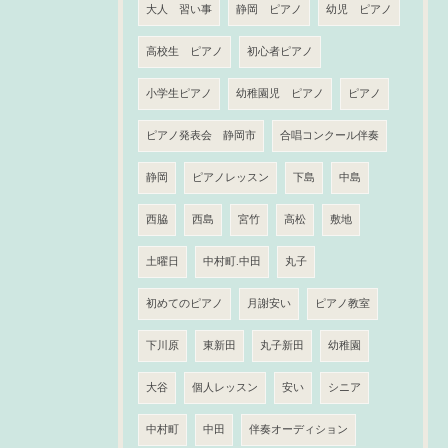
大人 習い事
静岡 ピアノ
幼児 ピアノ
高校生 ピアノ
初心者ピアノ
小学生ピアノ
幼稚園児 ピアノ
ピアノ
ピアノ発表会 静岡市
合唱コンクール伴奏
静岡
ピアノレッスン
下島
中島
西脇
西島
宮竹
高松
敷地
土曜日
中村町.中田
丸子
初めてのピアノ
月謝安い
ピアノ教室
下川原
東新田
丸子新田
幼稚園
大谷
個人レッスン
安い
シニア
中村町
中田
伴奏オーディション