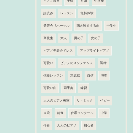
ピアノ教室
子供
月謝
生演奏
譜読み
レッスン
無料体験
発表会リハーサル
聴き映えする曲
中学生
高校生
大人
男の子
女の子
ピアノ発表会ドレス
アップライトピアノ
可愛い
ピアノのメンテナンス
調律
体験レッスン
達成感
自信
演奏
可愛い曲
両手奏
練習
大人のピアノ教室
リトミック
ベビー
４歳
前進
合唱コンクール
中学
伴奏
大人のピアノ
初心者