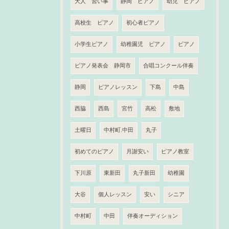
大人 習い事
静岡 ピアノ
幼児 ピアノ
高校生 ピアノ
初心者ピアノ
小学生ピアノ
幼稚園児 ピアノ
ピアノ
ピアノ発表会 静岡市
合唱コンクール伴奏
静岡
ピアノレッスン
下島
中島
西脇
西島
宮竹
高松
敷地
土曜日
中村町.中田
丸子
初めてのピアノ
月謝安い
ピアノ教室
下川原
東新田
丸子新田
幼稚園
大谷
個人レッスン
安い
シニア
中村町
中田
伴奏オーディション