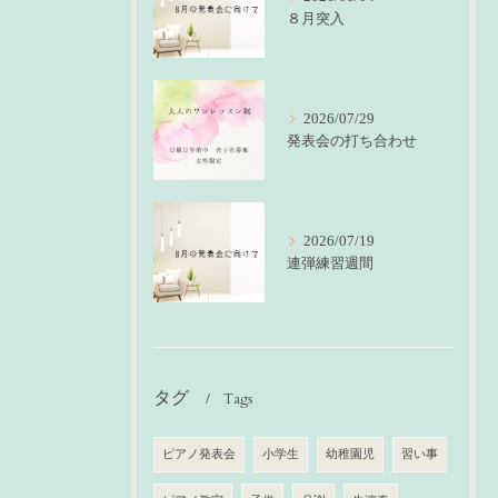
８月突入
2026/07/29
発表会の打ち合わせ
2026/07/19
連弾練習週間
タグ
Tags
ピアノ発表会
小学生
幼稚園児
習い事