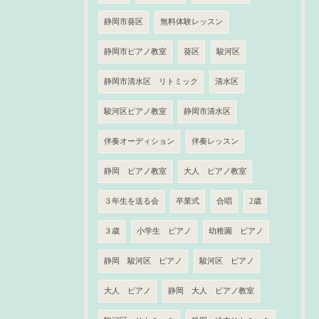
静岡市葵区
無料体験レッスン
静岡市ピアノ教室
葵区
駿河区
静岡市清水区 リトミック
清水区
駿河区ピアノ教室
静岡市清水区
伴奏オーディション
伴奏レッスン
静岡 ピアノ教室
大人 ピアノ教室
３年生を送る会
卒業式
合唱
2歳
３歳
小学生 ピアノ
幼稚園 ピアノ
静岡 駿河区 ピアノ
駿河区 ピアノ
大人 ピアノ
静岡 大人 ピアノ教室