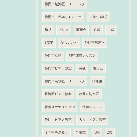
静岡市駿河区 リトミック
静岡市 絵本リトミック
０歳〜3歳児
幼児
ドレス
演奏会
０歳
１歳
1歳半
ならいごと
静岡市駿河区
静岡市葵区
無料体験レッスン
静岡市ピアノ教室
葵区
駿河区
静岡市清水区 リトミック
清水区
駿河区ピアノ教室
静岡市清水区
伴奏オーディション
伴奏レッスン
静岡 ピアノ教室
大人 ピアノ教室
３年生を送る会
卒業式
合唱
2歳