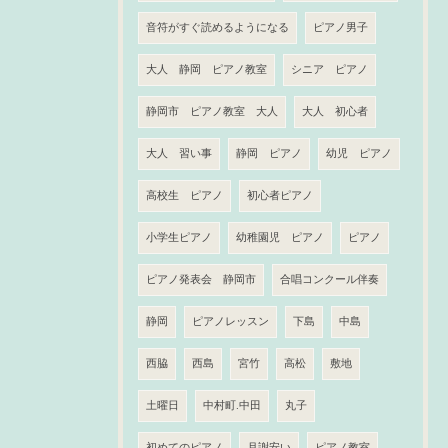
音符がすぐ読めるようになる
ピアノ男子
大人 静岡 ピアノ教室
シニア ピアノ
静岡市 ピアノ教室 大人
大人 初心者
大人 習い事
静岡 ピアノ
幼児 ピアノ
高校生 ピアノ
初心者ピアノ
小学生ピアノ
幼稚園児 ピアノ
ピアノ
ピアノ発表会 静岡市
合唱コンクール伴奏
静岡
ピアノレッスン
下島
中島
西脇
西島
宮竹
高松
敷地
土曜日
中村町.中田
丸子
初めてのピアノ
月謝安い
ピアノ教室