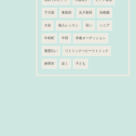
下川原
東新田
丸子新田
幼稚園
大谷
個人レッスン
安い
シニア
中村町
中田
伴奏オーディション
都度払い
リトミックベビーリトミック
静岡市
近く
子ども