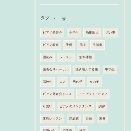
タグ
Tags
ピアノ発表会
小学生
幼稚園児
習い事
ピアノ教室
子供
月謝
生演奏
譜読み
レッスン
無料体験
発表会リハーサル
聴き映えする曲
中学生
高校生
大人
男の子
女の子
ピアノ発表会ドレス
アップライトピアノ
可愛い
ピアノのメンテナンス
調律
体験レッスン
達成感
自信
演奏
可愛い曲
両手奏
練習