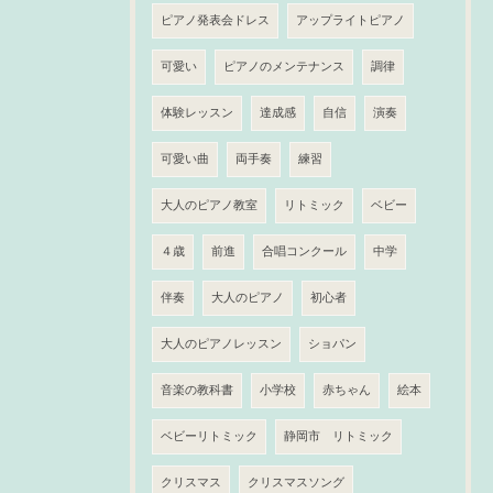
ピアノ発表会ドレス
アップライトピアノ
可愛い
ピアノのメンテナンス
調律
体験レッスン
達成感
自信
演奏
可愛い曲
両手奏
練習
大人のピアノ教室
リトミック
ベビー
４歳
前進
合唱コンクール
中学
伴奏
大人のピアノ
初心者
大人のピアノレッスン
ショパン
音楽の教科書
小学校
赤ちゃん
絵本
ベビーリトミック
静岡市 リトミック
クリスマス
クリスマスソング