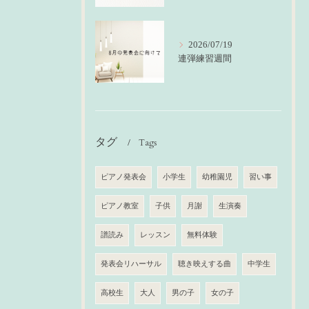
2026/07/19
連弾練習週間
タグ
Tags
ピアノ発表会
小学生
幼稚園児
習い事
ピアノ教室
子供
月謝
生演奏
譜読み
レッスン
無料体験
発表会リハーサル
聴き映えする曲
中学生
高校生
大人
男の子
女の子