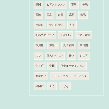
静岡
ピアノレッスン
下島
中島
西脇
西島
宮竹
高松
敷地
土曜日
中村町.中田
丸子
初めてのピアノ
月謝安い
ピアノ教室
下川原
東新田
丸子新田
幼稚園
大谷
個人レッスン
安い
シニア
中村町
中田
伴奏オーディション
都度払い
リトミックベビーリトミック
静岡市
近く
子ども