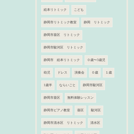
絵本リトミック
こども
静岡市リトミック教室
静岡 リトミック
静岡市葵区 リトミック
静岡市駿河区 リトミック
静岡市 絵本リトミック
０歳〜3歳児
幼児
ドレス
演奏会
０歳
１歳
1歳半
ならいごと
静岡市駿河区
静岡市葵区
無料体験レッスン
静岡市ピアノ教室
葵区
駿河区
静岡市清水区 リトミック
清水区