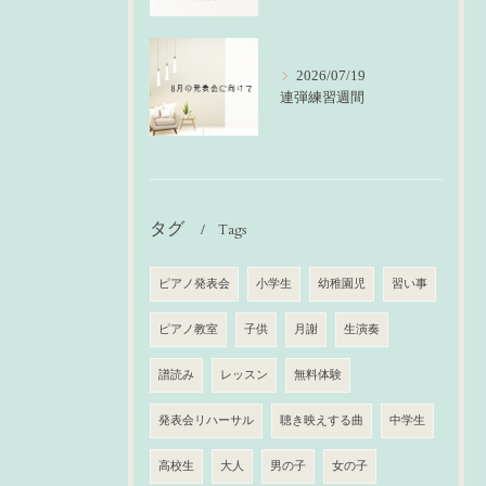
2026/07/19
連弾練習週間
タグ
Tags
ピアノ発表会
小学生
幼稚園児
習い事
ピアノ教室
子供
月謝
生演奏
譜読み
レッスン
無料体験
発表会リハーサル
聴き映えする曲
中学生
高校生
大人
男の子
女の子