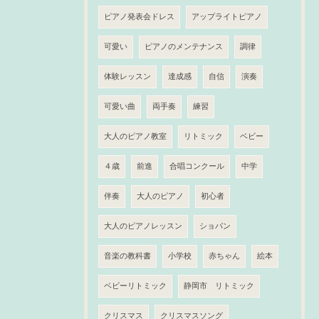
ピアノ発表会ドレス
アップライトピアノ
可愛い
ピアノのメンテナンス
調律
体験レッスン
達成感
自信
演奏
可愛い曲
両手奏
練習
大人のピアノ教室
リトミック
ベビー
４歳
前進
合唱コンクール
中学
伴奏
大人のピアノ
初心者
大人のピアノレッスン
ショパン
音楽の教科書
小学校
赤ちゃん
絵本
ベビーリトミック
静岡市 リトミック
クリスマス
クリスマスソング