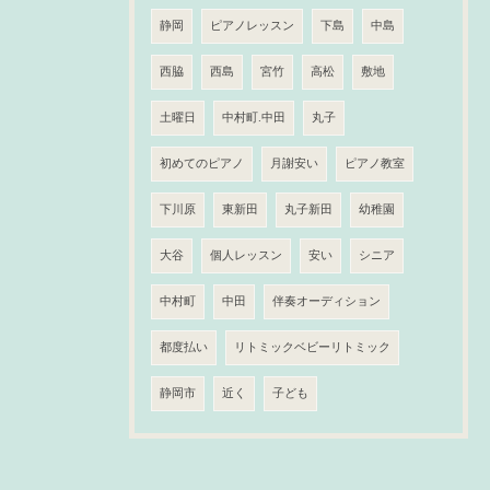
静岡
ピアノレッスン
下島
中島
西脇
西島
宮竹
高松
敷地
土曜日
中村町.中田
丸子
初めてのピアノ
月謝安い
ピアノ教室
下川原
東新田
丸子新田
幼稚園
大谷
個人レッスン
安い
シニア
中村町
中田
伴奏オーディション
都度払い
リトミックベビーリトミック
静岡市
近く
子ども