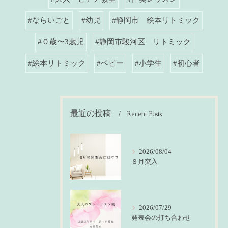
#ならいごと
#幼児
#静岡市 絵本リトミック
#０歳〜3歳児
#静岡市駿河区 リトミック
#絵本リトミック
#ベビー
#小学生
#初心者
最近の投稿
Recent Posts
2026/08/04
８月突入
2026/07/29
発表会の打ち合わせ