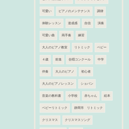
可愛い
ピアノのメンテナンス
調律
体験レッスン
達成感
自信
演奏
可愛い曲
両手奏
練習
大人のピアノ教室
リトミック
ベビー
４歳
前進
合唱コンクール
中学
伴奏
大人のピアノ
初心者
大人のピアノレッスン
ショパン
音楽の教科書
小学校
赤ちゃん
絵本
ベビーリトミック
静岡市 リトミック
クリスマス
クリスマスソング