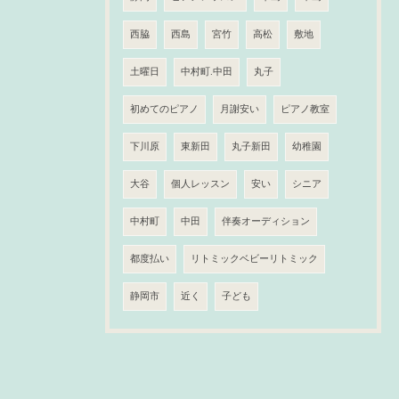
西脇
西島
宮竹
高松
敷地
土曜日
中村町.中田
丸子
初めてのピアノ
月謝安い
ピアノ教室
下川原
東新田
丸子新田
幼稚園
大谷
個人レッスン
安い
シニア
中村町
中田
伴奏オーディション
都度払い
リトミックベビーリトミック
静岡市
近く
子ども