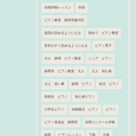
合唱伴奏レッスン
衣装
ピアノ教室 静岡市駿河区
楽譜が読めるようになる
初めて ピアノ教室
音符がすぐ読めるようになる
ピアノ男子
大人 静岡 ピアノ教室
シニア ピアノ
静岡市 ピアノ教室 大人
大人 初心者
大人 習い事
静岡 ピアノ
幼児 ピアノ
高校生 ピアノ
初心者ピアノ
小学生ピアノ
幼稚園児 ピアノ
ピアノ
ピアノ発表会 静岡市
合唱コンクール伴奏
静岡
ピアノレッスン
下島
中島