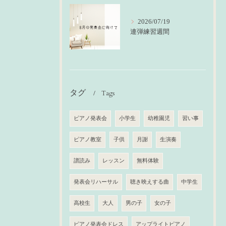
2026/07/19
連弾練習週間
タグ
Tags
ピアノ発表会
小学生
幼稚園児
習い事
ピアノ教室
子供
月謝
生演奏
譜読み
レッスン
無料体験
発表会リハーサル
聴き映えする曲
中学生
高校生
大人
男の子
女の子
ピアノ発表会ドレス
アップライトピアノ