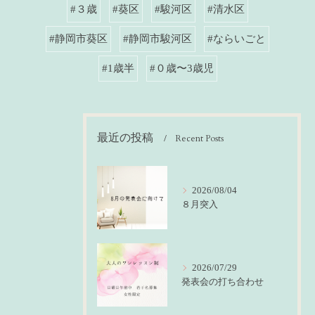
#３歳
#葵区
#駿河区
#清水区
#静岡市葵区
#静岡市駿河区
#ならいごと
#1歳半
#０歳〜3歳児
最近の投稿
Recent Posts
2026/08/04
８月突入
2026/07/29
発表会の打ち合わせ