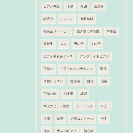
ピアノ教室
子供
月謝
生演奏
譜読み
レッスン
無料体験
発表会リハーサル
聴き映えする曲
中学生
高校生
大人
男の子
女の子
ピアノ発表会ドレス
アップライトピアノ
可愛い
ピアノのメンテナンス
調律
体験レッスン
達成感
自信
演奏
可愛い曲
両手奏
練習
大人のピアノ教室
リトミック
ベビー
４歳
前進
合唱コンクール
中学
伴奏
大人のピアノ
初心者