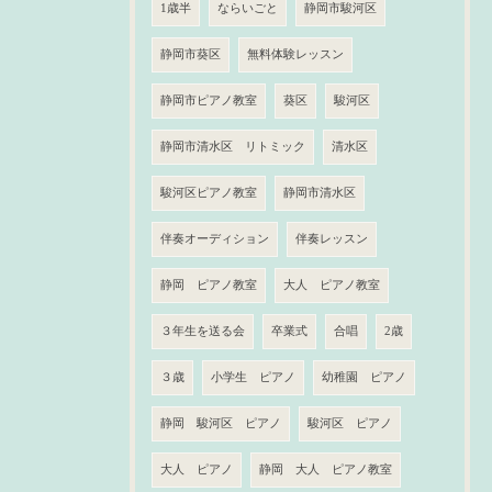
1歳半
ならいごと
静岡市駿河区
静岡市葵区
無料体験レッスン
静岡市ピアノ教室
葵区
駿河区
静岡市清水区 リトミック
清水区
駿河区ピアノ教室
静岡市清水区
伴奏オーディション
伴奏レッスン
静岡 ピアノ教室
大人 ピアノ教室
３年生を送る会
卒業式
合唱
2歳
３歳
小学生 ピアノ
幼稚園 ピアノ
静岡 駿河区 ピアノ
駿河区 ピアノ
大人 ピアノ
静岡 大人 ピアノ教室