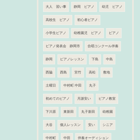
大人 習い事
静岡 ピアノ
幼児 ピアノ
高校生 ピアノ
初心者ピアノ
小学生ピアノ
幼稚園児 ピアノ
ピアノ
ピアノ発表会 静岡市
合唱コンクール伴奏
静岡
ピアノレッスン
下島
中島
西脇
西島
宮竹
高松
敷地
土曜日
中村町.中田
丸子
初めてのピアノ
月謝安い
ピアノ教室
下川原
東新田
丸子新田
幼稚園
大谷
個人レッスン
安い
シニア
中村町
中田
伴奏オーディション