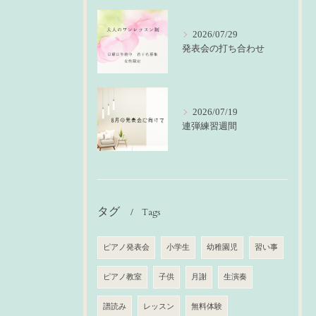
2026/07/29
発表会の打ち合わせ
2026/07/19
連弾練習週間
タグ
Tags
ピアノ発表会
小学生
幼稚園児
習い事
ピアノ教室
子供
月謝
生演奏
譜読み
レッスン
無料体験