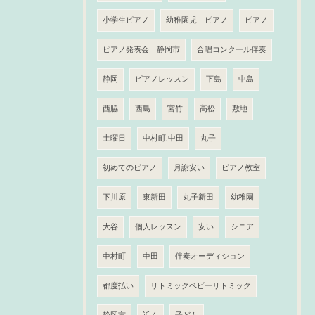
小学生ピアノ
幼稚園児 ピアノ
ピアノ
ピアノ発表会 静岡市
合唱コンクール伴奏
静岡
ピアノレッスン
下島
中島
西脇
西島
宮竹
高松
敷地
土曜日
中村町.中田
丸子
初めてのピアノ
月謝安い
ピアノ教室
下川原
東新田
丸子新田
幼稚園
大谷
個人レッスン
安い
シニア
中村町
中田
伴奏オーディション
都度払い
リトミックベビーリトミック