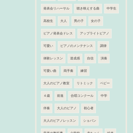
発表会リハーサル
聴き映えする曲
中学生
高校生
大人
男の子
女の子
ピアノ発表会ドレス
アップライトピアノ
可愛い
ピアノのメンテナンス
調律
体験レッスン
達成感
自信
演奏
可愛い曲
両手奏
練習
大人のピアノ教室
リトミック
ベビー
４歳
前進
合唱コンクール
中学
伴奏
大人のピアノ
初心者
大人のピアノレッスン
ショパン