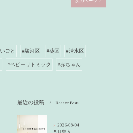
次のページ >
らいごと
#駿河区
#葵区
#清水区
ク
#ベビーリトミック
#赤ちゃん
最近の投稿
Recent Posts
2026/08/04
８月突入