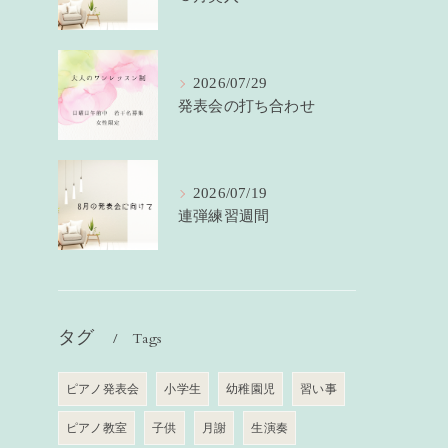
2026/07/29
発表会の打ち合わせ
2026/07/19
連弾練習週間
タグ
Tags
ピアノ発表会
小学生
幼稚園児
習い事
ピアノ教室
子供
月謝
生演奏