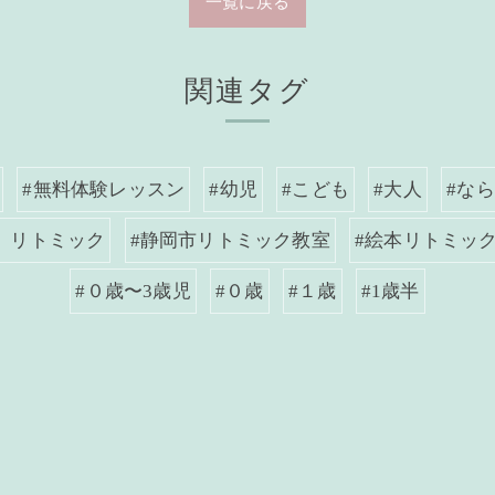
一覧に戻る
関連タグ
#無料体験レッスン
#幼児
#こども
#大人
#な
 リトミック
#静岡市リトミック教室
#絵本リトミッ
#０歳〜3歳児
#０歳
#１歳
#1歳半