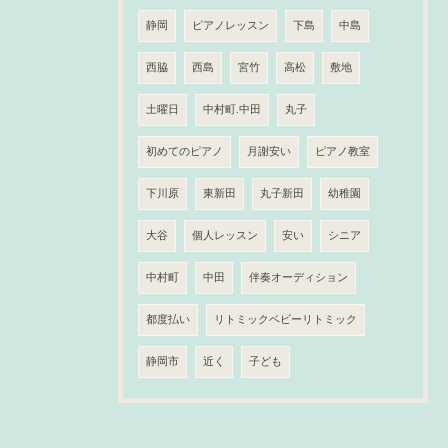
静岡
ピアノレッスン
下島
中島
西脇
西島
宮竹
高松
敷地
土曜日
中村町.中田
丸子
初めてのピアノ
月謝安い
ピアノ教室
下川原
東新田
丸子新田
幼稚園
大谷
個人レッスン
安い
シニア
中村町
中田
伴奏オーディション
都度払い
リトミックベビーリトミック
静岡市
近く
子ども