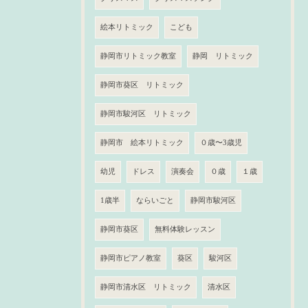
絵本リトミック
こども
静岡市リトミック教室
静岡 リトミック
静岡市葵区 リトミック
静岡市駿河区 リトミック
静岡市 絵本リトミック
０歳〜3歳児
幼児
ドレス
演奏会
０歳
１歳
1歳半
ならいごと
静岡市駿河区
静岡市葵区
無料体験レッスン
静岡市ピアノ教室
葵区
駿河区
静岡市清水区 リトミック
清水区