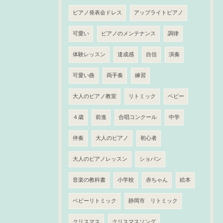
ピアノ発表会ドレス
アップライトピアノ
可愛い
ピアノのメンテナンス
調律
体験レッスン
達成感
自信
演奏
可愛い曲
両手奏
練習
大人のピアノ教室
リトミック
ベビー
４歳
前進
合唱コンクール
中学
伴奏
大人のピアノ
初心者
大人のピアノレッスン
ショパン
音楽の教科書
小学校
赤ちゃん
絵本
ベビーリトミック
静岡市 リトミック
クリスマス
クリスマスソング