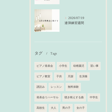
2026/07/19
連弾練習週間
タグ
Tags
ピアノ発表会
小学生
幼稚園児
習い事
ピアノ教室
子供
月謝
生演奏
譜読み
レッスン
無料体験
発表会リハーサル
聴き映えする曲
中学生
高校生
大人
男の子
女の子